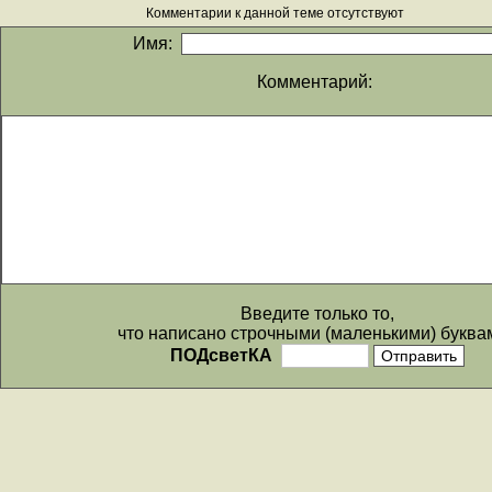
Комментарии к данной теме отсутствуют
Имя:
Комментарий:
Введите только то,
что написано строчными (маленькими) буква
ПОДсветКА