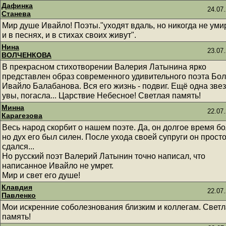
Дафинка
24.07.
Станева
Мир душе Ивайло! Поэты."уходят вдаль, но никогда не уми
и в песнях, и в стихах своих живут".
Нина
23.07.
ВОЛЧЕНКОВА
В прекрасном стихотворении Валерия Латынина ярко
представлен образ современного удивительного поэта Бо
Ивайло Балабанова. Вся его жизнь - подвиг. Ещё одна звез
увы, погасла... Царствие Небесное! Светлая память!
Минна
22.07.
Карагезова
Весь народ скорбит о нашем поэте. Да, он долгое время бо
но дух его был силен. После ухода своей супруги он прост
сдался...
Но русский поэт Валерий Латынин точно написал, что
написанное Ивайло не умрет.
Мир и свет его душе!
Клавдия
22.07.
Павленко
Мои искренние соболезнования близким и коллегам. Свет
память!