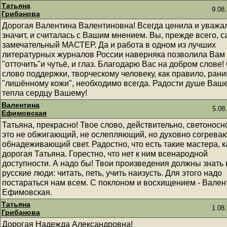
Татьяна
9.08
Грибанова
Дорогая Валентина Валентиновна! Всегда ценила и уважал
значит, и считалась с Вашим мнением. Вы, прежде всего, 
замечательный МАСТЕР. Да и работа в одном из лучших
литературных журналов России наверняка позволила Вам
"отточить"и чутьё, и глаз. Благодарю Вас на добром слове!
слово поддержки, творческому человеку, как правило, рани
"лишённому кожи", необходимо всегда. Радости душе Ваше
тепла сердцу Вашему!
Валентина
5.08
Ефимовская
Татьяна, прекрасно! Твое слово, действительно, светоносн
это не обжигающий, не ослепляющий, но духовно согрева
обнадеживающий свет. Радостно, что есть такие мастера, к
дорогая Татьяна. Горестно, что нет к ним всенародной
доступности. А надо бы! Твои произведения должны знать 
русские люди: читать, петь, учить наизусть. Для этого надо
постараться нам всем. С поклоном и восхищением - Вален
Ефимовская.
Татьяна
1.08
Грибанова
Дорогая Надежда Александровна!