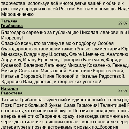
творчества, используя всё многоцветье вашей любви и к
русскому народу и ко всей России! Бог вам в помощь! Над
Мирошниченко
Татьяна
29.07.
Грибанова
Благодарю сердечно за публикацию Николая Ивановича и
Игоревну!
Спасибо всем, кто заглянул в мою подборку. Особая
благодарность оставившим такие тёплые комментарии Ю
Манакову, Владимиру Шостаку, Ольге Шевченко, Анатолию
Аврутину, Ивану Ерпылёву, Григорию Блехману, Фариде
Кудаевой, Валерию Латынину, Михаилу Коваленко, Геннад
Ёмкину, Светлане Мингазовой, Валентине Коростелёвой,
Наталье Егоровой, Нине Поповой и Наталье Радостевой.
Здоровья Вам, дорогие, и творческих успехов!
Наталья
27.07.
Радостева
Татьяна Грибанова - чудесный и единственный в своём ро
Поэт. Поэт с большой буквы. Сама Гармония! Талантище!! 
сознавать, что и меня мой вкус в Поэзии не подводит: впит
впервые её стихоТворения, сразу и навсегда запомнила им
через десятилетие с лишним (после своего поневоле пере
литературе) в поэзии встречаемых новых подборок не