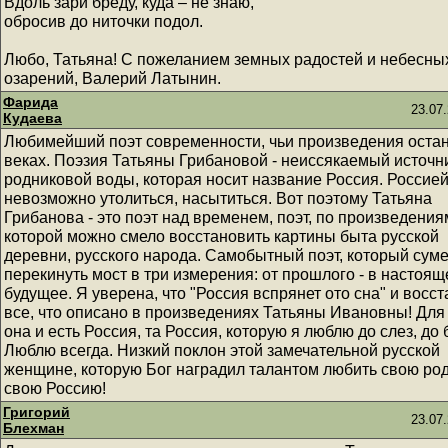
Вдоль зари бреду, куда – не знаю,
обросив до ниточки подол.
Любо, Татьяна! С пожеланием земных радостей и небесны
озарений, Валерий Латынин.
Фарида
23.07.
Кудаева
Любимейший поэт современности, чьи произведения остан
веках. Поэзия Татьяны Грибановой - неиссякаемый источн
родниковой воды, которая носит название Россия. Россие
невозможно утолиться, насытиться. Вот поэтому Татьяна
Грибанова - это поэт над временем, поэт, по произведения
которой можно смело восстановить картины быта русской
деревни, русского народа. Самобытный поэт, который сум
перекинуть мост в три измерения: от прошлого - в настоящ
будущее. Я уверена, что "Россия вспрянет ото сна" и восс
все, что описано в произведениях Татьяны Ивановны! Для
она и есть Россия, та Россия, которую я люблю до слез, до 
Люблю всегда. Низкий поклон этой замечательной русской
женщине, которую Бог наградил талантом любить свою род
свою Россию!
Григорий
23.07.
Блехман