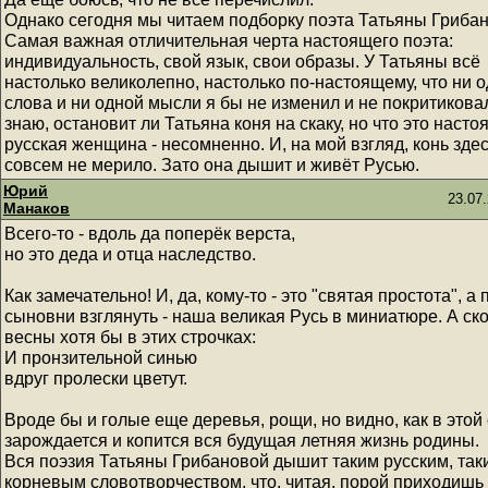
Однако сегодня мы читаем подборку поэта Татьяны Грибан
Самая важная отличительная черта настоящего поэта:
индивидуальность, свой язык, свои образы. У Татьяны всё
настолько великолепно, настолько по-настоящему, что ни 
слова и ни одной мысли я бы не изменил и не покритиковал
знаю, остановит ли Татьяна коня на скаку, но что это наст
русская женщина - несомненно. И, на мой взгляд, конь зде
совсем не мерило. Зато она дышит и живёт Русью.
Юрий
23.07.
Манаков
Всего-то - вдоль да поперёк верста,
но это деда и отца наследство.
Как замечательно! И, да, кому-то - это "святая простота", а 
сыновни взглянуть - наша великая Русь в миниатюре. А ск
весны хотя бы в этих строчках:
И пронзительной синью
вдруг пролески цветут.
Вроде бы и голые еще деревья, рощи, но видно, как в этой
зарождается и копится вся будущая летняя жизнь родины.
Вся поэзия Татьяны Грибановой дышит таким русским, так
корневым словотворчеством, что, читая, порой приходишь