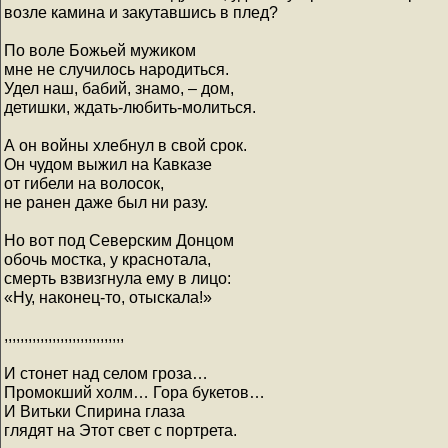
возле камина и закутавшись в плед?
По воле Божьей мужиком
мне не случилось народиться.
Удел наш, бабий, знамо, – дом,
детишки, ждать-любить-молиться.
А он войны хлебнул в свой срок.
Он чудом выжил на Кавказе
от гибели на волосок,
не ранен даже был ни разу.
Но вот под Северским Донцом
обочь мостка, у краснотала,
смерть взвизгнула ему в лицо:
«Ну, наконец-то, отыскала!»
,,,,,,,,,,,,,,,,,,,,,,,,,,,,,,
И стонет над селом гроза…
Промокший холм… Гора букетов…
И Витьки Спирина глаза
глядят на Этот свет с портрета.