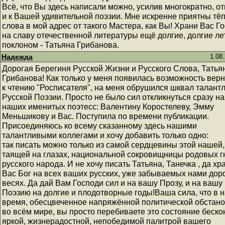
Всё, что Вы здесь написали можно, усилив многократно, о
и к Вашей удивительной поэзии. Мне искренне приятны тё
слова в мой адрес от такого Мастера, как Вы! Храни Вас Г
на славу отечественной литературы ещё долгие, долгие ле
поклоном - Татьяна Грибанова.
Надежда
1.08
Дорогая Берегиня Русской Жизни и Русского Слова, Татья
Грибанова! Как только у меня появилась возможность верн
к чтению "Росписателя", на меня обрушился шквал талант
Русской Поэзии. Просто не было сил откликнуться сразу на
наших именитых поэтесс: Валентину Коростелеву, Эмму
Меньшикову и Вас. Поступила по времени публикации.
Присоединяюсь ко всему сказанному здесь нашими
талантливыми коллегами и хочу добавить только одно:
так писать можно только из самой сердцевины этой нашей,
таящей на глазах, национальной сокровищницы родовых г
русского народа. И не хочу писать Татьяна, Танечка , да хр
Вас Бог на всех ваших русских, уже забываемых нами доро
весях. Да дай Вам Господи сил и на вашу Прозу, и на вашу
Поэзию на долгие и плодотворные годы!Ваша сила, что в 
время, обесцвеченное напряжённой политической обстан
во всём мире, вы просто перебиваете это состояние беско
яркой, жизнерадостной, непобедимой палитрой вашего