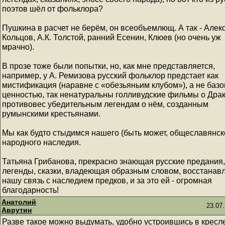
поэтов шёл от фольклора?
Пушкина в расчет не берём, он всеобъемлющ. А так - Алек
Кольцов, А.К. Толстой, ранний Есенин, Клюев (но очень уж
мрачно).
В прозе тоже были попытки, но, как мне представляется,
например, у А. Ремизова русский фольклор предстает как
мистификация (наравне с «обезьяньим клубом»), а не баз
ценностью, так ненатуральны голливудские фильмы о Драк
противовес убедительным легендам о нём, созданным
румынскими крестьянами.
Мы как будто стыдимся нашего (быть может, общеславянск
народного наследия.
Татьяна Грибанова, прекрасно знающая русские предания,
легенды, сказки, владеющая образным словом, восстанав
нашу связь с наследием предков, и за это ей - огромная
благодарность!
Анатолий
23.07.
Аврутин
Разве такое можно выдумать, удобно устроившись в кресл