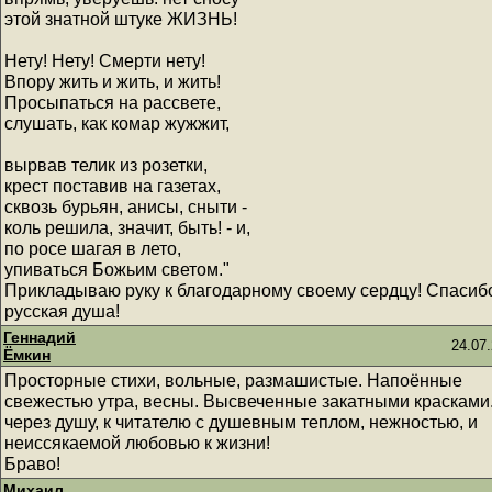
этой знатной штуке ЖИЗНЬ!
Нету! Нету! Смерти нету!
Впору жить и жить, и жить!
Просыпаться на рассвете,
слушать, как комар жужжит,
вырвав телик из розетки,
крест поставив на газетах,
сквозь бурьян, анисы, сныти -
коль решила, значит, быть! - и,
по росе шагая в лето,
упиваться Божьим светом."
Прикладываю руку к благодарному своему сердцу! Спасиб
русская душа!
Геннадий
24.07.
Ёмкин
Просторные стихи, вольные, размашистые. Напоённые
свежестью утра, весны. Высвеченные закатными красками.
через душу, к читателю с душевным теплом, нежностью, и
неиссякаемой любовью к жизни!
Браво!
Михаил