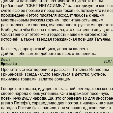
Для меня название этого поэтического цикла Татьяны
Грибановой: "СВЕТ НЕГАСИМЫЙ" характеризует в конечн
счёте всю её поэзию и прозу, как таковые, потому что из вс
произведений этого писателя исходит любовь к нашим
многовековым русским корням, пропитанность нашим
разноголосным говором, очарованность русскими простора
В общем, о чём бы она ни писала, это явственно ощущаетс
Собственно от этого же и гордость нашей многовековой
историей, а также, твёрдая гражданская позиция Татьяны.
Как всегда, прекрасный цикл, дорогая коллега.
Дай Бог тебе самого доброго во всех отношениях.
Иван
23.07.
Ерпылёв
Прочитать стихотворения и рассказы Татьяны Ивановны
Грибановой всегда - будто вернуться в детство, уютное,
пахнущее травами, залитое солнцем.
Говорят, что поэты, идущие от сказаний, легенд, фольклора
своего народа очень успешны. Они выражают песенную,
поэтичную душу народа. Да, это справедливо для иностра
(венгр Петефи), справедливо для поэтов, пишущих на язы
народов России (как правило, они черпают вдохновение в
легендах, сказаниях, эпосе своего народа), но вот кто из р