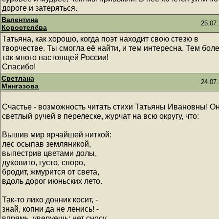
дороге и затеряться.
Валентина
25.07.
Коростелёва
Татьяна, как хорошо, когда поэт находит свою стезю в
творчестве. Ты смогла её найти, и тем интересна. Тем бол
так много настоящей России!
Спасибо!
Светлана
24.07.
Мингазова
Счастье - возможность читать стихи Татьяны Ивановны! Он
светлый ручей в перелеске, журчат на всю округу, что:
Вышив мир ярчайшей ниткой:
лес осыпав земляникой,
выпестрив цветами долы,
духовито, густо, споро,
бродит, жмурится от света,
вдоль дорог июньских лето.
Так-то лихо донник косит, -
знай, копни да не ленись! -
впрямь, уверуешь: нет сносу