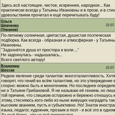
Здесь всё настоящее, чистое, искреннее, народное... Как
практически всегда у Татьяны Ивановны и в прозе, и в стих
удовольствием прочитал и ещё перечитывать буду!
Ольга
Шевченко
23.07
(Украина)
По-летнему солнечная, цветастая, душистая поэтическая
подборка. Как всегда - образная и атмосферная - у Татьян
Ивановны.
"Задохнётся душа от простора и воли ..."
Не задохнулась - надышалась...
Всего светлого автору!
Владимир
23.07
Шостак
Редкое явление среди талантов: многоталантливость. Хотя
говорят, что гений во всём талантлив, но это утверждение
спорно: можно быть и моногением. Но последнее определ
не о Татьяне Грибановой. Я не называю её гением, но лиш
той причине, что слишком осторожно и бережно отношусь 
этому, стесняюсь кого-либо из ныне живущих наградить та
высоким званием, пусть и субъективно. Но! Знаток иностр
языка, педагог, художник, прозаик и поэт - и всё это в одно
Да ещё боюсь, что не всё перечислил.