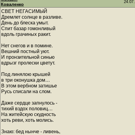
24.07.
Коваленко
СВЕТ НЕГАСИМЫЙ
Дремлет солнце в разливе.
День до блеска умыт.
Спит базар гомонливый
вдоль грачиных ракит.
Нет снегов и в помине.
Вешний постный уют.
И пронзительной синью
вдрызг пролески цветут.
Под линялою крышей
в три оконушка дом…
В этом вербном затишье
Русь списали на слом.
Даже сердце запнулось -
тихий вздох половиц…
На житейскую скудность
хоть реви, хоть молись.
Знаю: бед нынче - ливень,