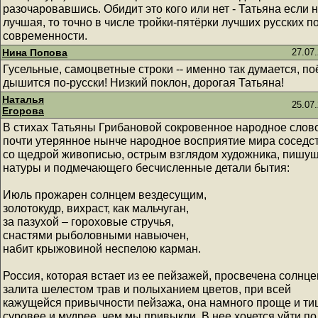
разочаровавшись. Обидит это кого или нет - Татьяна если 
лучшая, то точно в числе тройки-пятёрки лучших русских п
современности.
Нина Попова
27.07.
Гусельные, самоцветные строки -- именно так думается, по
дышится по-русски! Низкий поклон, дорогая Татьяна!
Наталья
25.07.
Егорова
В стихах Татьяны Грибановой сокровенное народное слов
почти утерянное нынче народное восприятие мира соседс
со щедрой живописью, острым взглядом художника, пишущ
натуры и подмечающего бесчисленные детали бытия:
Июль прожарен солнцем вездесущим,
золотокудр, вихраст, как мальчуган,
за пазухой – гороховые стручья,
снастями рыболовными навьючен,
набит крыжовиной неспелою карман.
Россия, которая встает из ее пейзажей, просвечена солнце
залита шелестом трав и полыханием цветов, при всей
кажущейся привычности пейзажа, она намного проще и ти
суровее и мудрее, чем мы привыкли. В нее хочется уйти по