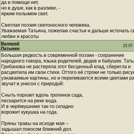
да и помощи нет,
но в душе, как в разливе, -
ярким полымем свет.
Светлая поэзия светоносного человека.
Уважаемая Татьяна, пожелаю счастья и дальше источать с
любви и красоты
Валерий
23.07.
Латынин
Большая редкость в современной поэзии - сохранение
народного говора, языка родителей, дедов и бабушек. Тат
Грибанова не растеряла этот бесценный клад, сберегла и
расцветила им свои стихи. Оттого её строки не только рису
узнаваемые картины, но и переливаются всеми цветами ра
звучат в унисон с природой:
Сныть порхает вдоль тропинок сада,
пескарится на реке вода.
И в черёмушнике так-то складно
ворожит кукушка на года.
Пряны травы на исходе мая –
задышал покосом ближний дол.