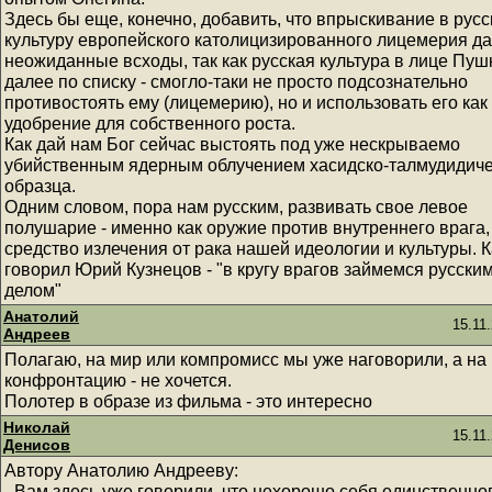
Здесь бы еще, конечно, добавить, что впрыскивание в рус
культуру европейского католицизированного лицемерия д
неожиданные всходы, так как русская культура в лице Пуш
далее по списку - смогло-таки не просто подсознательно
противостоять ему (лицемерию), но и использовать его как
удобрение для собственного роста.
Как дай нам Бог сейчас выстоять под уже нескрываемо
убийственным ядерным облучением хасидско-талмудидиче
образца.
Одним словом, пора нам русским, развивать свое левое
полушарие - именно как оружие против внутреннего врага,
средство излечения от рака нашей идеологии и культуры. К
говорил Юрий Кузнецов - "в кругу врагов займемся русски
делом"
Анатолий
15.11
Андреев
Полагаю, на мир или компромисс мы уже наговорили, а на
конфронтацию - не хочется.
Полотер в образе из фильма - это интересно
Николай
15.11
Денисов
Автору Анатолию Андрееву:
- Вам здесь уже говорили, что нехорошо себя единственно