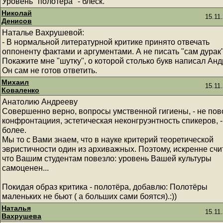
Уровень "полотера" - блеск.
Николай
15.11
Денисов
Наталье Вахрушевой:
- В нормальной литературной критике принято отвечать
оппоненту фактами и аргументами. А не писать "сам дурак"
Покажите мне "шутку", о которой столько букв написал Анд
Он сам не готов ответить.
Михаил
15.11
Коваленко
Анатолию Андрееву
Совершенно верно, вопросы умственной гигиены, - не пов
конфронтациия, эстетическая неконгруэнтность спикеров, -
более.
Мы то с Вами знаем, что в науке критерий теоретической
эвристичности один из архиважных. Поэтому, искренне счи
что Вашим студентам повезло: уровень Вашей культуры
самоценен...
Покидая образ критика - полотёра, добавлю: Полотёры
маленьких не бьют ( а больших сами боятся).:))
Наталья
15.11
Вахрушева