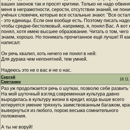
ваших законов так и просят критики. Только не надо обвин
меня в неграмотности, серости, отсутствии знаний, не пон
учёных словечек, которые все остальные знают. "Все оста
- это единицы. Если они вообще есть. Поэтому писать надо 
чтобы средне-бестолковый, например, я, понял Вас. А вот 
понял, хотя имею высшее образование. Читать о том, чего
знаем, хорошо. Но понимать прочитанное ещё лучше! Я как
написал:
Он речь хвалил, хоть ничего не понял в ней:
Для дурака чем непонятней, тем умней.
Надеюсь это не о вас и не о нас.
Сергей
18.11
Сметанин
Раз уж продолжается речь о шутках, позволю себе развить 
На мой шуточный взгляд современная культура давно
выродилась в культуру жизни в кредит, когда выше всего
котируется умение тряхнуть заимствованным багажом, кр
вывернуться из любого, порою весьма сомнительного
положения.
А ты не воруй!