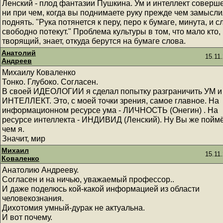
Ленский - плод фантазии Пушкина. Ум и интеллект соверш
ни при чем, когда вы поднимаете руку прежде чем замысли
поднять. "Рука потянется к перу, перо к бумаге, минута, и с
свободно потекут." Проблема культуры в том, что мало кто,
творящий, знает, откуда берутся на бумаге слова.
Анатолий
15.11
Андреев
Михаилу Коваленко
Тонко. Глубоко. Согласен.
В своей ИДЕОЛОГИИ я сделал попытку разграничить УМ и
ИНТЕЛЛЕКТ. Это, с моей точки зрения, самое главное. На
информационном ресурсе ума - ЛИЧНОСТЬ (Онегин) . На
ресурсе интеллекта - ИНДИВИД (Ленский). Ну Вы же поймё
чем я.
Значит, мир
Михаил
15.11
Коваленко
Анатолию Андрееву.
Согласен и на ничью, уважаемый профессор..
И даже поделюсь кой-какой информацией из области
человекознания.
Дихотомия умный-дурак не актуальна.
И вот почему.