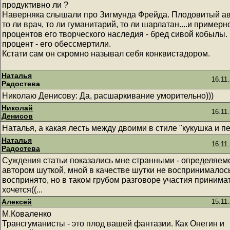
продуктивно ли ?
Наверняка слышали про Зигмунда Фрейда. Плодовитый ав
то ли врач, то ли гуманитарий, то ли шарлатан....и примерн
процентов его творческого наследия - бред сивой кобылы.
процент - его обессмертили.
Кстати сам он скромно называл себя конквистадором.
Наталья
16.11
Радостева
Николаю Денисову: Да, расшаркивание уморительно)))
Николай
16.11
Денисов
Наталья, а какая лесть между двоими в стиле "кукушка и пе
Наталья
16.11
Радостева
Суждения статьи показались мне странными - определяем
автором шуткой, мной в качестве шутки не воспринималось
воспринято, но в таком грубом разговоре участия принима
хочется((...
Алексей
15.11
М.Коваленко
Трансгуманисты - это плод вашей фантазии. Как Онегин и