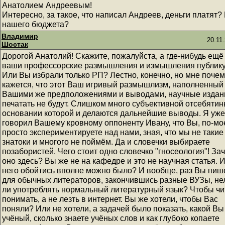
Анатолием Андреевым!
Интересно, за такое, что написал Андреев, деньги платят?
нашего бюджета?
Владимир
20.11
Шостак
Дорогой Анатолий! Скажите, пожалуйста, а где-нибудь ещё
ваши профессорские размышления и измышления публик
Или Вы избрали только РП? Лестно, конечно, но мне почем
кажется, что этот Ваш игривый размышлизм, наполненный
Вашими же предположениями и выводами, научные издан
печатать не будут. Слишком много субъективной отсебятин
основании которой и делаются дальнейшие выводы. Я уже
говорил Вашему кровному оппоненту Ивану, что Вы, по-мо
просто экспериментируете над нами, зная, что мы не такие
знатоки и многого не поймём. Да и словечки выбираете
позабористей. Чего стоит одно словечко "гносеология"! За
оно здесь? Вы же не на кафедре и это не научная статья. И
него обойтись вполне можно было? И вообще, раз Вы пиш
для обычных литераторов, закончившись разные ВУЗы, не
ли употреблять нормальный литературный язык? Чтобы чи
понимать, а не лезть в интернет. Вы же хотели, чтобы Вас
поняли? Или не хотели, а задачей было показать, какой Вы
учёный, сколько знаете учёных слов и как глубоко копаете