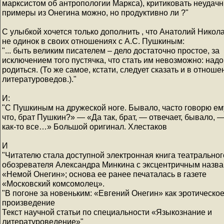
марксистом об антропологии Маркса), критиковать неудач
примеры из Онегина можно, но продуктивно ли ?"
С улыбкой хочется только дополнить , что Анатолий Никол
не одинок в своих отношениях с А.С. Пушкиным:
"... быть великим писателем – дело достаточно простое, за
исключением того пустячка, что стать им невозможно: надо
родиться. (То же самое, кстати, следует сказать и в отноше
литературоведов.)."
И:
"С Пушкиным на дружеской ноге. Бывало, часто говорю ем
что, брат Пушкин?» — «Да так, брат, — отвечает, бывало, —
как-то все…» Большой оригинал. Хлестаков
И
"Читателю стала доступной электронная книга театральног
обозревателя Александра Минкина с эксцентричным назв
«Немой Онегин»; основа ее ранее печаталась в газете
«Московский комсомолец».
"В погоне за новеньким: «Евгений Онегин» как эротическо
произведение
Текст научной статьи по специальности «Языкознание и
литературоведение»"