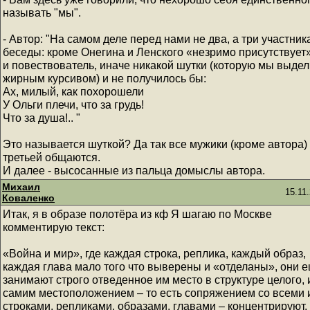
называть "мы".
- Автор: "На самом деле перед нами не два, а три участник
беседы: кроме Онегина и Ленского «незримо присутствует
и повествователь, иначе никакой шутки (которую мы выде
жирным курсивом) и не получилось бы:
Ах, милый, как похорошели
У Ольги плечи, что за грудь!
Что за душа!.. "
Это называется шуткой? Да так все мужики (кроме автора)
третьей общаются.
И далее - высосанные из пальца домыслы автора.
Михаил
15.11
Коваленко
Итак, я в образе полотёра из кф Я шагаю по Москве
комментирую текст:
«Война и мир», где каждая строка, реплика, каждый образ,
каждая глава мало того что выверены и «отделаны», они 
занимают строго отведенное им место в структуре целого, 
самим местоположением – то есть сопряжением со всеми
строками, репликами, образами, главами – концентрируют,