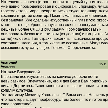
Интеллект человека (строго говоря это целый куст интеллек
уже давно промоделирован и оцифрован. К примеру, лучш
гроссмейстеры мира превратились в студентов-шпаргалоч
косящих в третий монитор. Память машины, сами понимает
безгранична. Уже сделаны искусственный глаз и ухо, экзоск
много чего еще. Уровень науки позволяет трансгуманистам
решить и более СЛОЖНУЮ задачу. Промоделировать и
оцифровать базовые инстинкты (их десятки) и импринты (и
сотни) человека. Там страхи, архетипы, психические проце
состояния, желания, в том числе не осознанные. Могут сде
осязающего, чувствующего Голема. .Сверхчеловека.
Анатолий
15.11
Андреев
Наталье Вахрушевой.
Выразили все изумительно, на кончике донесли почти
невыразимое. Впечатление, что я для Вас и Вам подобных
писал. Держитесь. Такие мнения и так выраженные - это вк
копилку культуры.
Уважаемому Михаилу Коваленко. С Вами легко. Но очень р
что полотеры щадят профессуру. Тем более, что я готов пр
свое поражение)