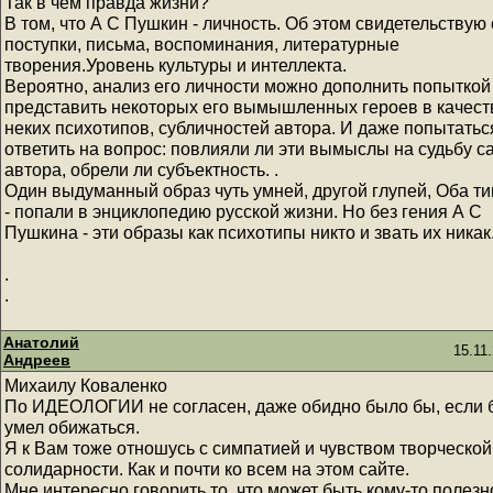
Так в чём правда жизни?
В том, что А С Пушкин - личность. Об этом свидетельствую 
поступки, письма, воспоминания, литературные
творения.Уровень культуры и интеллекта.
Вероятно, анализ его личности можно дополнить попыткой
представить некоторых его вымышленных героев в качест
неких психотипов, субличностей автора. И даже попытатьс
ответить на вопрос: повлияли ли эти вымыслы на судьбу с
автора, обрели ли субъектность. .
Один выдуманный образ чуть умней, другой глупей, Оба т
- попали в энциклопедию русской жизни. Но без гения А С
Пушкина - эти образы как психотипы никто и звать их никак
.
.
Анатолий
15.11
Андреев
Михаилу Коваленко
По ИДЕОЛОГИИ не согласен, даже обидно было бы, если 
умел обижаться.
Я к Вам тоже отношусь с симпатией и чувством творческой
солидарности. Как и почти ко всем на этом сайте.
Мне интересно говорить то, что может быть кому-то полезно