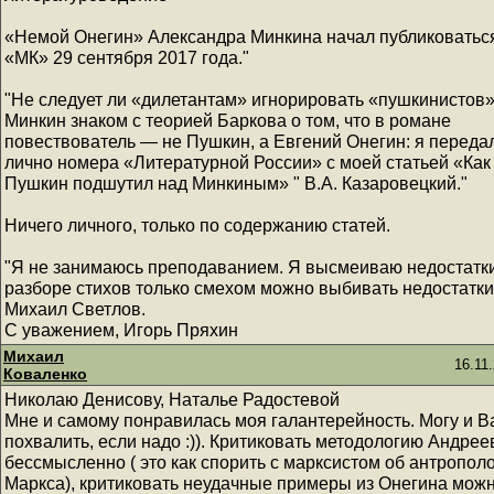
«Немой Онегин» Александра Минкина начал публиковатьс
«МК» 29 сентября 2017 года."
"Не следует ли «дилетантам» игнорировать «пушкинистов
Минкин знаком с теорией Баркова о том, что в романе
повествователь — не Пушкин, а Евгений Онегин: я переда
лично номера «Литературной России» с моей статьей «Как
Пушкин подшутил над Минкиным» " В.А. Казаровецкий."
Ничего личного, только по содержанию статей.
"Я не занимаюсь преподаванием. Я высмеиваю недостатки
разборе стихов только смехом можно выбивать недостатки
Михаил Светлов.
С уважением, Игорь Пряхин
Михаил
16.11
Коваленко
Николаю Денисову, Наталье Радостевой
Мне и самому понравилась моя галантерейность. Могу и В
похвалить, если надо :)). Критиковать методологию Андрее
бессмысленно ( это как спорить с марксистом об антропол
Маркса), критиковать неудачные примеры из Онегина можн