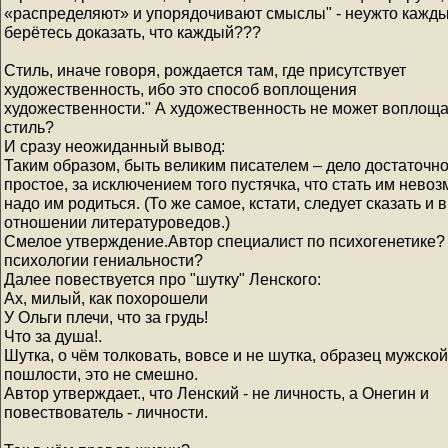
«распределяют» и упорядочивают смыслы" - неужто кажд
берётесь доказать, что каждый???
Стиль, иначе говоря, рождается там, где присутствует
художественность, ибо это способ воплощения
художественности." А художественность не может воплоща
стиль?
И сразу неожиданный вывод:
Таким образом, быть великим писателем – дело достаточн
простое, за исключением того пустячка, что стать им нево
надо им родиться. (То же самое, кстати, следует сказать и в
отношении литературоведов.)
Смелое утверждение.Автор специалист по психогенетике?
психологии гениальности?
Далее повествуется про "шутку" Ленского:
Ах, милый, как похорошели
У Ольги плечи, что за грудь!
Что за душа!.
Шутка, о чём толковать, вовсе и не шутка, образец мужской
пошлости, это не смешно.
Автор утверждает., что Ленский - не личность, а Онегин и
повествователь - личности.