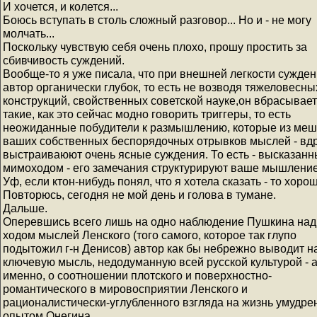
И хочется, и колется...
Боюсь вступать в столь сложный разговор... Но и - не могу
молчать...
Поскольку чувствую себя очень плохо, прошу простить за
сбивчивость суждений.
Вообще-то я уже писала, что при внешней легкости сужден
автор органически глубок, то есть не возводя тяжеловесны
конструкций, свойственных советской науке,он вбрасывает
такие, как это сейчас модно говорить триггеры, то есть
неожиданные побудители к размышлению, которые из ме
ваших собственных беспорядочных отрывков мыслей - вд
выстраиваюют очень ясные суждения. То есть - высказан
мимоходом - его замечания структурируют ваше мышление
Уф, если ктон-нибудь понял, что я хотела сказать - то хорош
Повторюсь, сегодня не мой день и голова в тумане.
Дальше.
Оперевшись всего лишь на одно наблюдение Пушкина над
ходом мыслей Ленского (того самого, которое так глупо
подытожил г-н Денисов) автор как бы небрежно выводит н
ключевую мысль, недодуманную всей русской культурой - 
именно, о соотношении плотского и поверхностно-
романтического в мировосприятии Ленского и
рационалистически-углубленного взгляда на жизнь умудре
опытом Онегина.