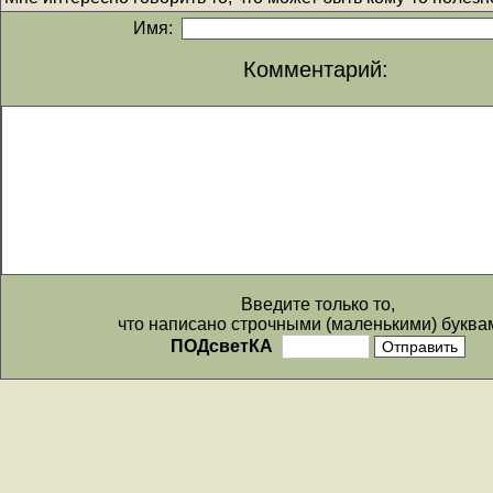
Имя:
Комментарий:
Введите только то,
что написано строчными (маленькими) буква
ПОДсветКА