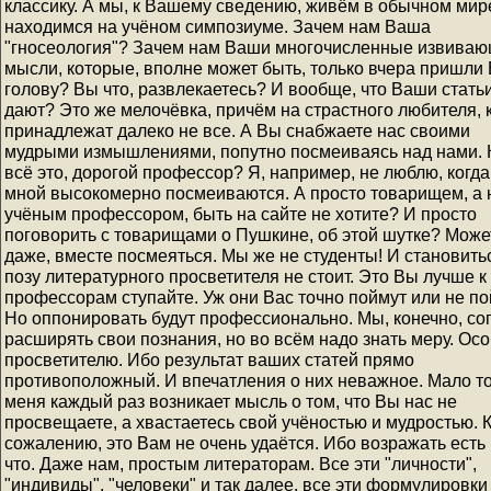
классику. А мы, к Вашему сведению, живём в обычном мире
находимся на учёном симпозиуме. Зачем нам Ваша
"гносеология"? Зачем нам Ваши многочисленные извива
мысли, которые, вполне может быть, только вчера пришли
голову? Вы что, развлекаетесь? И вообще, что Ваши стать
дают? Это же мелочёвка, причём на страстного любителя, 
принадлежат далеко не все. А Вы снабжаете нас своими
мудрыми измышлениями, попутно посмеиваясь над нами. 
всё это, дорогой профессор? Я, например, не люблю, когда
мной высокомерно посмеиваются. А просто товарищем, а 
учёным профессором, быть на сайте не хотите? И просто
поговорить с товарищами о Пушкине, об этой шутке? Може
даже, вместе посмеяться. Мы же не студенты! И становить
позу литературного просветителя не стоит. Это Вы лучше к
профессорам ступайте. Уж они Вас точно поймут или не по
Но оппонировать будут профессионально. Мы, конечно, со
расширять свои познания, но во всём надо знать меру. Ос
просветителю. Ибо результат ваших статей прямо
противоположный. И впечатления о них неважное. Мало то
меня каждый раз возникает мысль о том, что Вы нас не
просвещаете, а хвастаетесь свой учёностью и мудростью. 
сожалению, это Вам не очень удаётся. Ибо возражать есть
что. Даже нам, простым литераторам. Все эти "личности",
"индивиды", "человеки" и так далее, все эти формулировки