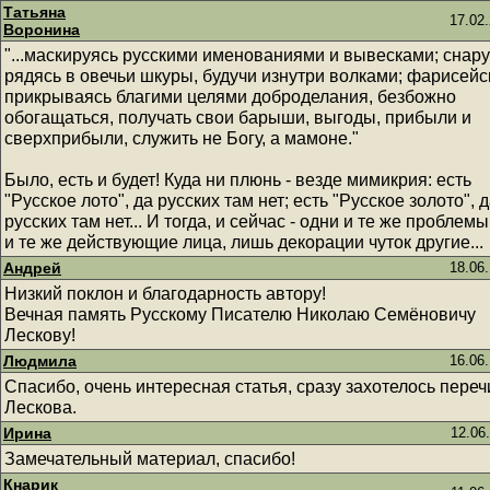
Татьяна
17.02.
Воронина
"...маскируясь русскими именованиями и вывесками; снар
рядясь в овечьи шкуры, будучи изнутри волками; фарисейс
прикрываясь благими целями доброделания, безбожно
обогащаться, получать свои барыши, выгоды, прибыли и
сверхприбыли, служить не Богу, а мамоне."
Было, есть и будет! Куда ни плюнь - везде мимикрия: есть
"Русское лото", да русских там нет; есть "Русское золото", 
русских там нет... И тогда, и сейчас - одни и те же проблемы
и те же действующие лица, лишь декорации чуток другие...
Андрей
18.06.
Низкий поклон и благодарность автору!
Вечная память Русскому Писателю Николаю Семёновичу
Лескову!
Людмила
16.06.
Спасибо, очень интересная статья, сразу захотелось переч
Лескова.
Ирина
12.06
Замечательный материал, спасибо!
Кнарик