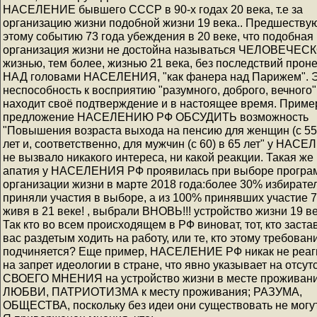
НАСЕЛЕНИЕ бывшего СССР в 90-х годах 20 века, т.е за
организацию жизни подобной жизни 19 века.. Предшеств
этому событию 73 года убеждения в 20 веке, что подобная
организация жизни не достойна называться ЧЕЛОВЕЧЕС
жизнью, тем более, жизнью 21 века, без последствий прон
НАД головами НАСЕЛЕНИЯ, "как фанера над Парижем". 
неспособность к восприятию "разумного, доброго, вечного"
находит своё подтверждение и в настоящее время. Приме
предложение НАСЕЛЕНИЮ РФ ОБСУДИТЬ возможность
"Повышения возраста выхода на пенсию для женщин (с 55)
лет и, соответственно, для мужчин (с 60) в 65 лет" у НАС
не вызвало никакого интереса, ни какой реакции. Такая же
апатия у НАСЕЛЕНИЯ РФ проявилась при выборе програ
организации жизни в марте 2018 года:более 30% избирате
приняли участия в выборе, а из 100% принявших участие 7
живя в 21 веке! , выбрали ВНОВЬ!!! устройство жизни 19 ве
Так кто во всем происходящем в РФ виноват, тот, кто заста
вас раздетым ходить на работу, или те, кто этому требован
подчиняется? Еще пример, НАСЕЛЕНИЕ РФ никак не реаг
на запрет идеологии в стране, что явно указывает на отсут
СВОЕГО МНЕНИЯ на устройство жизни в месте проживани
ЛЮБВИ, ПАТРИОТИЗМА к месту проживания; РАЗУМА,
ОБЩЕСТВА, поскольку без идеи они существовать не могут