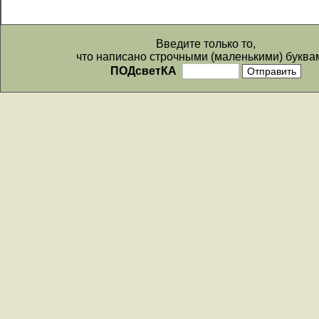
Введите только то,
что написано строчными (маленькими) буква
ПОДсветКА