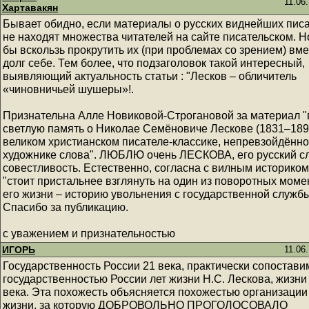
11.06
Хартавакян
Бывает обидно, если материалы о русских виднейших пис
не находят множества читателей на сайте писательском. Н
бы вскользь прокрутить их (при проблемах со зрением) вм
долг себе. Тем более, что подзаголовок такой интересный,
выявляющий актуальность статьи : "Лесков – обличитель
«чиновничьей шушеры»!.
Признательна Алле Новиковой-Строгановой за материал "
светлую память о Николае Семёновиче Лескове (1831–189
великом христианском писателе-классике, непревзойдённ
художнике слова". ЛЮБЛЮ очень ЛЕСКОВА, его русский сл
совестливость. Естественно, согласна с вилным историком 
"стоит пристальнее взглянуть на один из поворотных моме
его жизни – историю увольнения с государственной службы
Спасибо за публикацию.
с уважением и признательностью
ИГОРЬ
11.06
Государственность России 21 века, практически сопостави
государственностью России лет жизни Н.С. Лескова, жизни
века. Эта похожесть объясняется похожестью организации
жизни, за которую ДОБРОВОЛЬНО ПРОГОЛОСОВАЛО