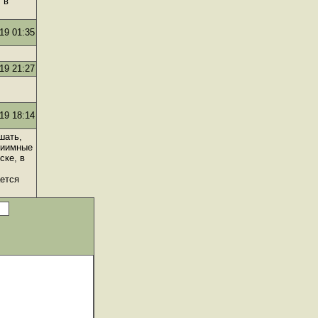
 в
19 01:35
19 21:27
19 18:14
шать,
риимные
ске, в
ается