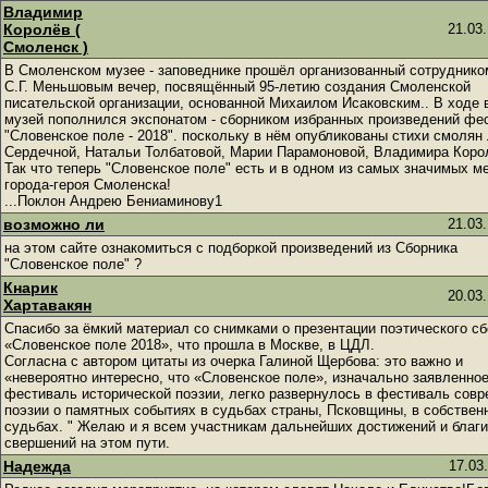
Владимир
Королёв (
21.03.
Смоленск )
В Смоленском музее - заповеднике прошёл организованный сотруднико
С.Г. Меньшовым вечер, посвящённый 95-летию создания Смоленской
писательской организации, основанной Михаилом Исаковским.. В ходе 
музей пополнился экспонатом - сборником избранных произведений фе
"Словенское поле - 2018". поскольку в нём опубликованы стихи смолян
Сердечной, Натальи Толбатовой, Марии Парамоновой, Владимира Коро
Так что теперь "Словенское поле" есть и в одном из самых значимых м
города-героя Смоленска!
...Поклон Андрею Бениаминову1
возможно ли
21.03.
на этом сайте ознакомиться с подборкой произведений из Сборника
"Словенское поле" ?
Кнарик
20.03.
Хартавакян
Спасибо за ёмкий материал со снимками о презентации поэтического с
«Словенское поле 2018», что прошла в Москве, в ЦДЛ.
Согласна с автором цитаты из очерка Галиной Щербова: это важно и
«невероятно интересно, что «Словенское поле», изначально заявленное
фестиваль исторической поэзии, легко развернулось в фестиваль сов
поэзии о памятных событиях в судьбах страны, Псковщины, в собствен
судьбах. " Желаю и я всем участникам дальнейших достижений и благ
свершений на этом пути.
Надежда
17.03