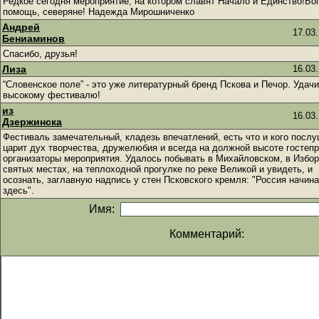
Редкое сегодня мероприятие, на котором славят Начало и Единство!Бог
помощь, северяне! Надежда Мирошниченко
Андрей
17.03.
Бениаминов
Спасибо, друзья!
Лиза
16.03.
“Словенское поле” - это уже литературный бренд Пскова и Печор. Удачи
высокому фестивалю!
из
16.03.
Дзержинска
Фестиваль замечательный, кладезь впечатлений, есть что и кого послу
царит дух творчества, дружелюбия и всегда на должной высоте гостеп
организаторы мероприятия. Удалось побывать в Михайловском, в Избор
святых местах, на теплоходной прогулке по реке Великой и увидеть, и
осознать, заглавную надпись у стен Псковского кремля: "Россия начин
здесь".
Имя:
Комментарий: