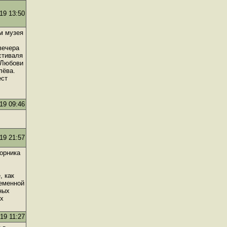
19 13:50
м музея
вечера
стиваля
 Любови
лёва.
ест
19 09:46
19 21:57
борника
, как
ременной
ных
их
.19 11:27