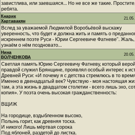
завистлива, или заевшаяся... Но не все же такие. Простите
ребята.
Кнарик
21.05.
Хартавакян
Вслед за уважаемой Людмилой Воробьёвой выскажу
уверенность, что будет и должна жить и память о преданно
искреннем поэте Руси - Юрии Сергеевиче Фатневе". Жаль,
узнаём о нём поздновато...
Нина
20.05.
ВОЛЧЕНКОВА
Светлая память Юрию Сергеевичу Фатневу, который верой
правдой служил Брянщине, проявлял особый интерес к ис
Древней Руси: «И почему я с детства стремлюсь в то врем
Именно в двенад­цатый век? Чувствую - моя настоящая жи
там, а эта жизнь в двадцатом столетии - всего лишь эхо, со
копия». У поэта очень высокая гражданственность:
ВЩИЖ
На городище, вздыбленном высоко,
Полынь горит, как древняя тоска.
И никого! Лишь мёртвая сорока
Под яблоней, раздетой до листка.