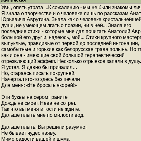
Жилинская
Увы, опять утрата ...К сожалению - мы не были знакомы личн
Я знала о творчестве и о человеке лишь по рассказам Ана
Юрьевича Аврутина. Знала как о человеке кристальнейше
души, не умеющем лгать о поэзии, ни в ней... Знала его
последние стихи - которые мне дал почитать Анатолий Авр
большой его друг и, надеюсь, мой... Стихи крупного мастера
выпуклые, правдивые от первой до последней интонации,
самобытные и горькие как белорусская трава полынь. Но т
как и она - имеющие свой большой терапевтический
отрезвляющий эффект. Несколько отрывков запали в душу..
Я устал. Я давно бы причалил…
Но, стараясь писать покрупней,
Начертал кто-то здесь без печали
Для меня: «Не бросать якорей!»
Эти буквы на сером граните
Дождь не смоет. Нева не сотрет.
Так что вы меня в гости не ждите.
Дальше плыть мне по милости вод.
Дальше плыть. Вы решили разумно:
Не бывает чудес наяву.
Мимо радости вашей и шума