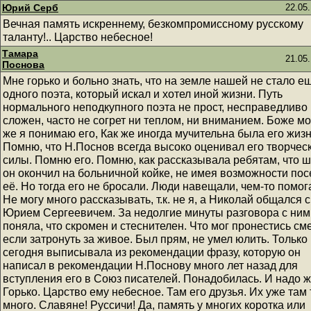
Юрий Серб
22.05.
Вечная память искреннему, безкомпромиссному русскому
таланту!.. Царство небесное!
Тамара
21.05.
Поснова
Мне горько и больно знать, что на земле нашей не стало е
одного поэта, который искал и хотел иной жизни. Путь
нормального неподкупного поэта не прост, несправедливо
сложен, часто не согрет ни теплом, ни вниманием. Боже мо
же я понимаю его, Как же иногда мучительна была его жизн
Помню, что Н.Поснов всегда высоко оценивал его творчес
силы. Помню его. Помню, как рассказывала ребятам, что 
он окончил на больничной койке, не имея возможности по
её. Но тогда его не бросали. Люди навещали, чем-то помог
Не могу много рассказывать, т.к. не я, а Николай общался с
Юрием Сергеевичем. За недолгие минуты разговора с ним
поняла, что скромен и стеснителен. Что мог пронестись см
если затронуть за живое. Был прям, не умел юлить. Только
сегодня выписывала из рекомендации фразу, которую он
написал в рекомендации Н.Поснову много лет назад для
вступления его в Союз писателей. Понадобилась. И надо же
Горько. Царство ему небесное. Там его друзья. Их уже там 
много. Славяне! Руссичи! Да, память у многих коротка или