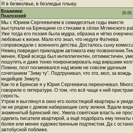
Я в безмолвье, в безлюдье плыву.
Владимир
20.05.
Подлузский
Мы с Юрием Сергеевичем в семидесятые годы вместе
выступали на Брянщине со стихами в сёлах Мглинского ра
Уже тогда его поэзия была мудра, образна и чётко очерчен
любовью к жизни. Мало кто знал, что недуги Фатнева
сопровождали с военного детства. Досталось сыну комисс
Немец повредил прикладом автомата ему позвоночник.Те
менее, Юрий всегда был интеллигентен, оптимистичен, ум
пошутить и даже тонко поиронизировать над виршами колл
Помню, поэт посмеивался над моим не совсем удачным
сочетанием "Зиму ту". Подтрунивал, что это, мол, за вождь
индейцев Зимуту.
Как-то в Брянске я у Юрия Сергеевича переночевал. Мног
говорили о литературе. О том, что всё чаще к ней пристра
серость.
Утром я выглянул в окно его холостяцкой квартиры и увиде
ли не рядом с домом набирающие силу зеленя. Вдали вид
знаменитый Брянский лес. Умела советская власть не прос
оделить писателя квартирой, а ещё подобрать ему пенаты 
более или менее художественным подтекстом. Да с остано
автобусной поближе.