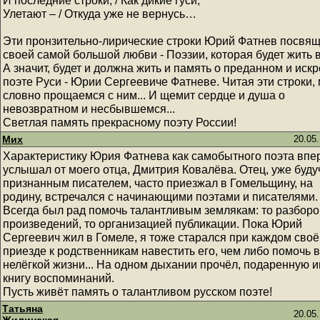
И последние строки, / Как дикие гуси,
Улетают – / Откуда уже не вернусь…
Эти пронзительно-лирические строки Юрий Фатнев посвя
своей самой большой любви - Поэзии, которая будет жить в
А значит, будет и должна жить и память о преданном и иск
поэте Руси - Юрии Сергеевиче Фатневе. Читая эти строки,
словно прощаемся с ним... И щемит сердце и душа о
невозвратном и несбывшемся...
Светлая память прекрасному поэту России!
Мих
20.05.
Характеристику Юрия Фатнева как самобытного поэта впе
услышал от моего отца, Дмитрия Ковалёва. Отец, уже буду
признанным писателем, часто приезжал в Гомельщину, на
родину, встречался с начинающими поэтами и писателями.
Всегда был рад помочь талантливым землякам: то разбор
произведений, то организацией публикации. Пока Юрий
Сергеевич жил в Гомеле, я тоже старался при каждом сво
приезде к родственникам навестить его, чем либо помочь в
нелёгкой жизни... На одном дыхании прочёл, подаренную 
книгу воспоминаний.
Пусть живёт память о талантливом русском поэте!
Татьяна
20.05.