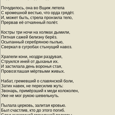
Почудилось, она во Вщиж летела
С кромешной вестью, что орда грядёт.
И, может быть, стрела пронзила тело,
Прервав её отчаянный полёт.
Костры три ночи на холмах дымили,
Пятная сажей белизну берёз.
Осыпанный серебряною пылью,
Сверкал в сугробах стынущий навоз.
Храпели кони, ноздри раздувая,
Струился иней от дыханья их.
И застилала день воронья стая,
Провозглашая мёртвыми живых.
Набат, гремевший о славянской боли,
Затих навек, не пересилив жуть:
Звонарь, примёрзший к меди колоколен,
Уже не мог рукою шевельнуть.
Пылала церковь, залитая кровью.
Был счастлив, кто до этого погиб.