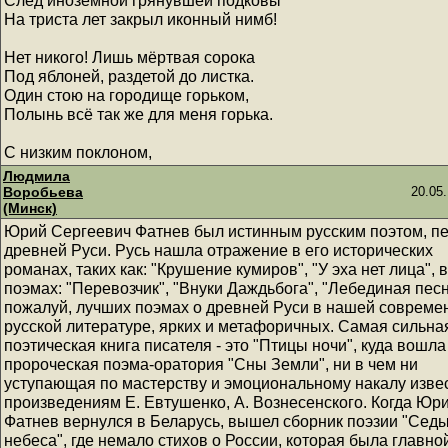
След иноземной грянувшей подковы
На триста лет закрыл иконный нимб!
Нет никого! Лишь мёртвая сорока
Под яблоней, раздетой до листка.
Один стою на городище горьком,
Полынь всё так же для меня горька.
С низким поклоном,
Людмила
Воробьева
20.05.
(Минск)
Юрий Сергеевич Фатнев был истинным русским поэтом, п
древней Руси. Русь нашла отражение в его исторических
романах, таких как: "Крушение кумиров", "У эха нет лица", в
поэмах: "Перевозчик", "Внуки Даждьбога", "Лебединая песн
пожалуй, лучших поэмах о древней Руси в нашей совреме
русской литературе, ярких и метафоричных. Самая сильна
поэтическая книга писателя - это "Птицы ночи", куда вошла
пророческая поэма-оратория "Сны Земли", ни в чем ни
уступающая по мастерству и эмоциональному накалу изв
произведениям Е. Евтушенко, А. Вознесенского. Когда Юр
Фатнев вернулся в Беларусь, вышел сборник поэзии "Сед
небеса", где немало стихов о России, которая была главно