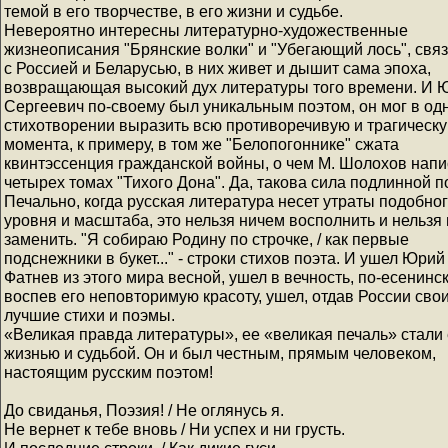
темой в его творчестве, в его жизни и судьбе.
Невероятно интересны литературно-художественные
жизнеописания "Брянские волки" и "Убегающий лось", свя
с Россией и Беларусью, в них живет и дышит сама эпоха,
возвращающая высокий дух литературы того времени. И 
Сергеевич по-своему был уникальным поэтом, он мог в од
стихотворении выразить всю противоречивую и трагическу
момента, к примеру, в том же "Белопогоннике" сжата
квинтэссенция гражданской войны, о чем М. Шолохов напи
четырех томах "Тихого Дона". Да, такова сила подлинной п
Печально, когда русская литература несет утраты подобно
уровня и масштаба, это нельзя ничем восполнить и нельзя
заменить. "Я собираю Родину по строчке, / как первые
подснежники в букет..." - строки стихов поэта. И ушел Юрий
Фатнев из этого мира весной, ушел в вечность, по-есенинс
воспев его неповторимую красоту, ушел, отдав России сво
лучшие стихи и поэмы.
«Великая правда литературы», ее «великая печаль» стали 
жизнью и судьбой. Он и был честным, прямым человеком,
настоящим русским поэтом!
До свиданья, Поэзия! / Не оглянусь я.
Не вернет к тебе вновь / Ни успех и ни грусть.