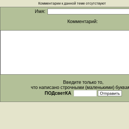
Комментарии к данной теме отсутствуют
Имя:
Комментарий:
Введите только то,
что написано строчными (маленькими) буква
ПОДсветКА