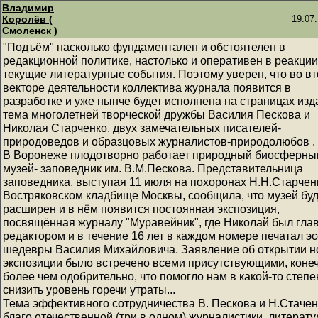
Владимир
Королёв (
19.07.
Смоленск )
"Подъём" насколько фундаментален и обстоятелен в
редакционной политике, настолько и оперативен в реакции
текущие литературные события. Поэтому уверен, что во в
векторе деятельности коллектива журнала появится в
разработке и уже нынче будет исполнена на страницах изд
тема многолетней творческой дружбы Василия Пескова и
Николая Старченко, двух замечательных писателей-
природоведов и образцовых журналистов-природолюбов .
В Воронеже плодотворно работает природный биосферны
музей- заповедник им. В.М.Пескова. Представительница
заповедника, выступая 11 июля на похоронах Н.Н.Старчен
Востряковском кладбище Москвы, сообщила, что музей буд
расширен и в нём появится постоянная экспозиция,
посвящённая журналу "Муравейник", где Николай был гл
редактором и в течение 16 лет в каждом номере печатал эс
шедевры Василия Михайловича. Заявление об открытии н
экспозиции было встречено всеми присутствующими, конеч
более чем одобрительно, что помогло нам в какой-то степе
снизить уровень горечи утраты...
Тема эффективного сотрудничества В. Пескова и Н.Стачен
благо отечественной (три в одном) журналистики, литерату