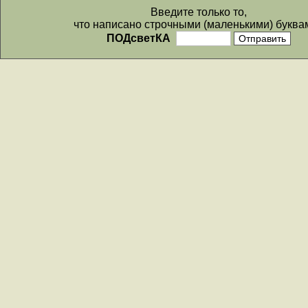
Введите только то,
что написано строчными (маленькими) буква
ПОДсветКА