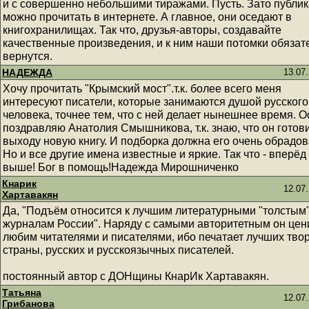
и с совершенно небольшими тиражами. Пусть. Зато публи
можно прочитать в интернете. А главное, они оседают в
книгохранилищах. Так что, друзья-авторы, создавайте
качественные произведения, и к ним наши потомки обязат
вернутся.
НАДЕЖДА
13.07.
Хочу прочитать "Крымский мост".т.к. более всего меня
интересуют писатели, которые занимаются душой русского
человека, точнее тем, что с ней делает нынешнее время. 
поздравляю Анатолия Смышникова, т.к. знаю, что он готови
выходу новую книгу. И подборка должна его очень обрадов
Но и все другие имена известные и яркие. Так что - вперёд
выше! Бог в помощь!Надежда Мирошниченко
Кнарик
12.07.
Хартавакян
Да, "Подъём относится к лучшим литературными "толстым
журналам России". Наряду с самыми авторитетным он цен
любим читателями и писателями, ибо печатает лучших тво
страны, русских и русскоязычных писателей.
постоянный автор с ДОНщины КнарИк Хартавакян.
Татьяна
12.07.
Грибанова