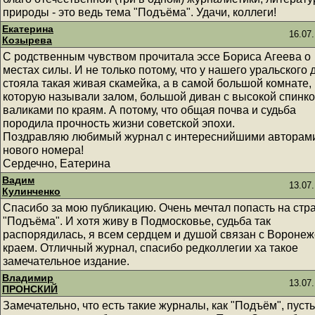
природы - это ведь тема "Подъёма". Удачи, коллеги!
Екатерина
16.07.
Козырева
С родственным чувством прочитала эссе Бориса Агеева о
местах силы. И не только потому, что у нашего уральского 
стояла такая живая скамейка, а в самой большой комнате,
которую называли залом, большой диван с высокой спинко
валиками по краям. А потому, что общая почва и судьба
породила прочность жизни советской эпохи.
Поздравляю любимый журнал с интереснийшими авторам
нового номера!
Сердечно, Еатерина
Вадим
13.07.
Кулинченко
Спасибо за мою публикацию. Очень мечтал попасть на стр
"Подъёма". И хотя живу в Подмосковье, судьба так
распорядилась, я всем сердцем и душой связан с Вороне
краем. Отличный журнал, спасибо редколлегии ха такое
замечательное издание.
Владимир
13.07.
ПРОНСКИЙ
Замечательно, что есть такие журналы, как "Подъём", пуст