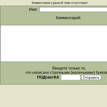
Комментарии к данной теме отсутствуют
Имя:
Комментарий:
Введите только то,
что написано строчными (маленькими) буква
ПОДсветКА