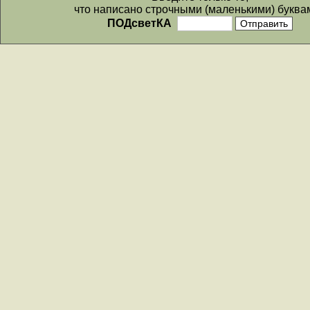
что написано строчными (маленькими) буква
ПОДсветКА