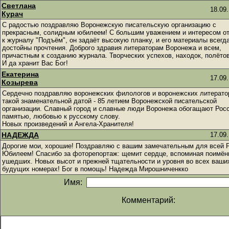
Светлана
18.09.
Курач
С радостью поздравляю Воронежскую писательскую организацию с
прекрасным, солидным юбилеем! С большим уважением и интересом о
к журналу "Подъём", он задаёт высокую планку, и его материалы всегд
достойны прочтения. Доброго здравия литераторам Воронежа и всем,
причастным к созданию журнала. Творческих успехов, находок, полётов
И да хранит Вас Бог!
Екатерина
17.09.
Козырева
Сердечно поздравляю воронежских филологов и воронежских литерато
такой знаменательной датой - 85 летием Воронежской писательской
организации. Славный город и славные люди Воронежа обогащают Рос
памятью, любовью к русскому слову.
Новых произведений и Ангела-Хранителя!
НАДЕЖДА
17.09.
Дорогие мои, хорошие! Поздравляю с вашим замечательным для всей 
Юбилеем! Спасибо за фоторепортаж: щемит сердце, вспоминая поимён
ушедших. Новых высот и прежней тщательности и уровня во всех ваши
будущих номерах! Бог в помощь! Надежда Мирошниченкко
Имя:
Комментарий: