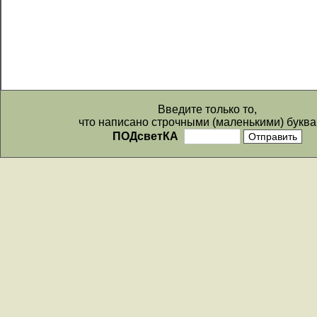
Введите только то,
что написано строчными (маленькими) буква
ПОДсветКА