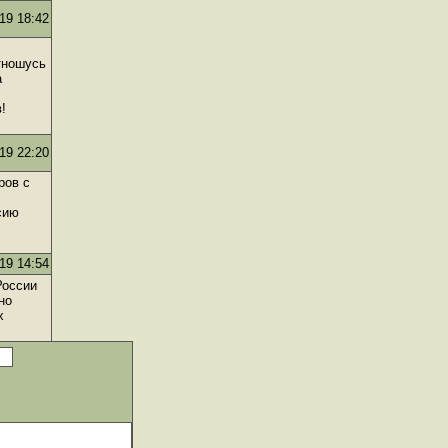
19 18:42
тношусь
а
!
19 22:20
ров с
сию
19 14:54
России
но
х