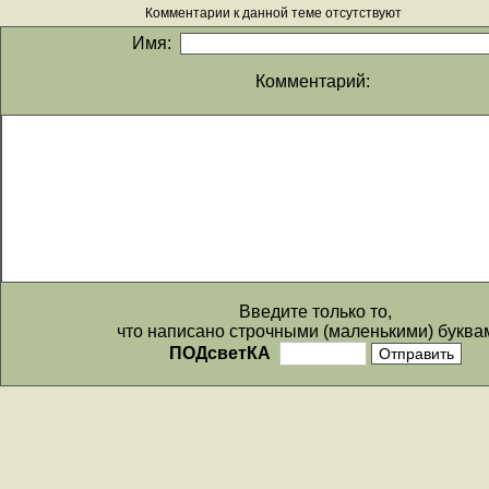
Комментарии к данной теме отсутствуют
Имя:
Комментарий:
Введите только то,
что написано строчными (маленькими) буква
ПОДсветКА