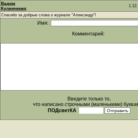
Вадим
1.12
Кулинченко
Спасибо за добрые слова о журнале "Александр"!
Имя:
Комментарий:
Введите только то,
что написано строчными (маленькими) буква
ПОДсветКА