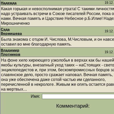
Надежда
19.12.
Какая горькая и невосполнимая утрата! С такими личностя
надо устраивать встречи в Союзе писателей России, пока о
нами. Вечная память и Царствие Небесное р.Б.Илие! Над
Мирошниченко
Сэда
19.12.
Вермишева
Была знакома с отцом И. Числова, М.Числовым, и он навсе
оставил во мне благодарную память.
Владимир
19.12.
Плотников
На фоне хило хиреющего узколобья в верхах как бы наше
якобы культуры, внезапный уход таких – наСтоящих - свето
энциклопедистов и, при этом, бескомпромиссных борцов з
славянское дело, просто сражает наповал. Вечная память,
она уже обеспечена даже сотой частью им сделанного,
перечисленной в некрологе. Живым же опять остается рав
на мертвых…
Имя:
Комментарий: