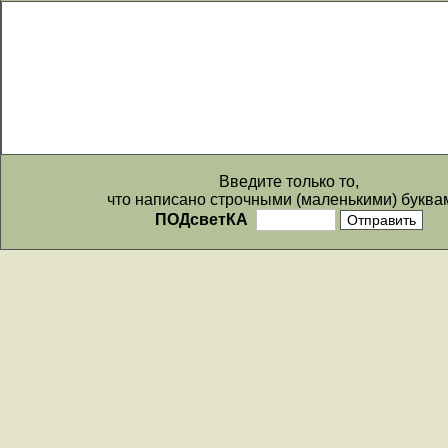
Введите только то,
что написано строчными (маленькими) буква
ПОДсветКА