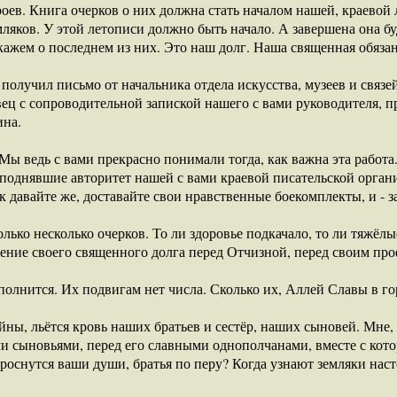
оев. Книга очерков о них должна стать началом нашей, краевой 
ляков. У этой летописи должно быть начало. А завершена она бу
ажем о последнем из них. Это наш долг. Наша священная обязан
 получил письмо от начальника отдела искусства, музеев и связ
ц с сопроводительной запиской нашего с вами руководителя, п
ина.
ы ведь с вами прекрасно понимали тогда, как важна эта работа.
 поднявшие авторитет нашей с вами краевой писательской орган
к давайте же, доставайте свои нравственные боекомплекты, и - за
лько несколько очерков. То ли здоровье подкачало, то ли тяжёл
нение своего священного долга перед Отчизной, перед своим п
олнится. Их подвигам нет числа. Сколько их, Аллей Славы в го
ойны, льётся кровь наших братьев и сестёр, наших сыновей. Мн
ми сыновьями, перед его славными однополчанами, вместе с кот
проснутся ваши души, братья по перу? Когда узнают земляки наст