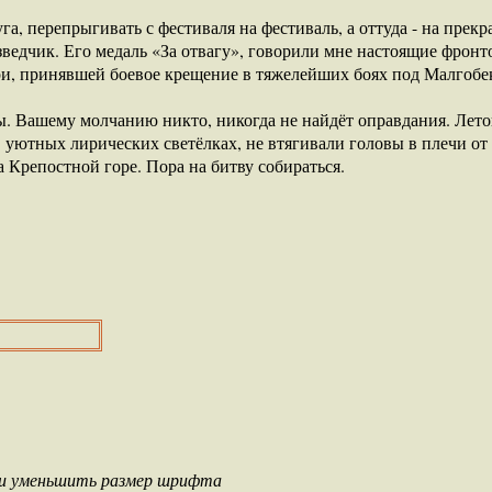
га, перепрыгивать с фестиваля на фестиваль, а оттуда - на прек
азведчик. Его медаль «За отвагу», говорили мне настоящие фронт
ри, принявшей боевое крещение в тяжелейших боях под Малгоб
ры. Вашему молчанию никто, никогда не найдёт оправдания. Летоп
 уютных лирических светёлках, не втягивали головы в плечи от
 Крепостной горе. Пора на битву собираться.
ли уменьшить размер шрифта