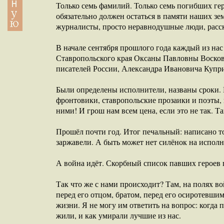
Только семь фамилий. Только семь погибших гер
обязательно должен остаться в памяти наших зем
журналисты, просто неравнодушные люди, расск
В начале сентября прошлого года каждый из нас
Ставропольского края Оксаны Павловны Воскове
писателей России, Александра Ивановича Купр
Были определены исполнители, названы сроки. М
фронтовики, ставропольские прозаики и поэты,
ними! И грош нам всем цена, если это не так. Та
Прошёл почти год. Итог печальный: написано то
заржавели. А быть может нет силёнок на испол
А война идёт. Скорбный список павших героев п
Так что же с нами происходит? Там, на полях в
перед его отцом, братом, перед его осиротевши
жизни. Я не могу им ответить на вопрос: когда 
жили, и как умирали лучшие из нас.