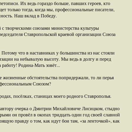
летописи. Их ведь гораздо больше, павших героев, кто
дет только тогда, когда мы, профессиональные писатели,
ность. Наш вклад в Победу.
ей с творческими союзами министерства культуры
редседателя Ставропольской краевой организации Союза
 Потому что в наставниках у большинства из нас стояли
изации на небывалую высоту. Мы ведь в долгу и перед
 работу! Родина-Мать зовёт...
ые жизненные обстоятельства попридержали, то ли перья
рофессиональным Союзом?
родах, посёлках, станицах моего родного Ставрополья.
е, автору очерка о Дмитрии Михайловиче Лисицком, стыдно
орыми он провёл в окопах тридцать один год своей славной
оящую правду о том, как идут бои там, «за ленточкой», как