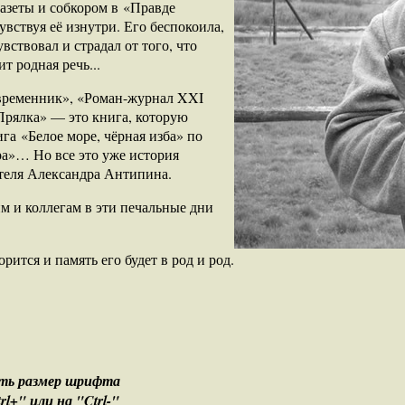
азеты и собкором в «Правде
увствуя её изнутри. Его беспокоила,
вствовал и страдал от того, что
т родная речь...
временник», «Роман-журнал XXI
Прялка» — это книга, которую
га «Белое море, чёрная изба» по
ра»… Но все это уже история
ателя Александра Антипина.
м и коллегам в эти печальные дни
ится и память его будет в род и род.
ить размер шрифта
+" или на "Ctrl-"