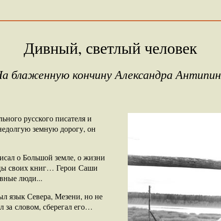
Дивный, светлый человек
а блаженную кончину Александра Антипи
льного русского писателя и
недолгую земную дорогу, он
исал о Большой земле, о жизни
ницы своих книг… Герои Саши
вные люди...
л язык Севера, Мезени, но не
л за словом, сберегал его…