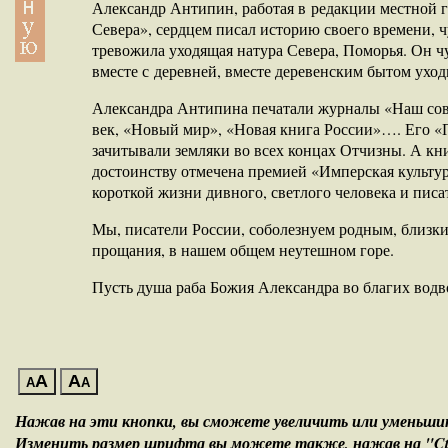
Александр Антипин, работая в редакции местной г
Севера», сердцем писал историю своего времени, ч
тревожила уходящая натура Севера, Поморья. Он чу
вместе с деревней, вместе деревенским бытом уходи
Александра Антипина печатали журналы «Наш со
век, «Новый мир», «Новая книга России»…. Его «
зачитывали земляки во всех концах Отчизны. А кни
достоинству отмечена премией «Имперская культу
короткой жизни дивного, светлого человека и пис
Мы, писатели России, соболезнуем родным, близки
прощания, в нашем общем неутешном горе.
Пусть душа раба Божия Александра во благих водвор
A
A
A
A
Нажав на эти кнопки, вы сможете увеличить или уменьш
Изменить размер шрифта вы можете также, нажав на "Ctrl