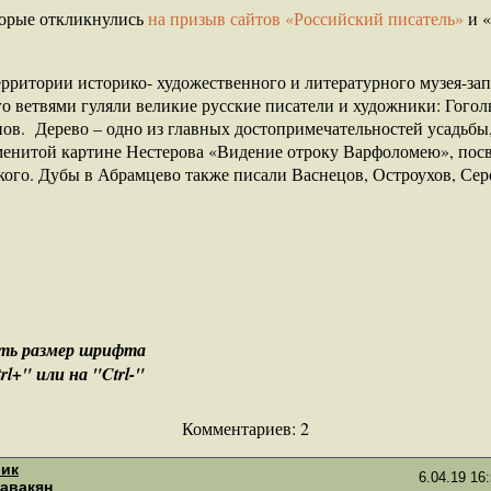
оторые откликнулись
на призыв сайтов «Российский писатель»
и 
территории историко- художественного и литературного музея-за
о ветвями гуляли великие русские писатели и художники: Гоголь
нов. Дерево – одно из главных достопримечательностей усадьбы
аменитой картине Нестерова «Видение отроку Варфоломею», по
го. Дубы в Абрамцево также писали Васнецов, Остроухов, Сер
ить размер шрифта
+" или на "Ctrl-"
Комментариев:
2