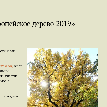
ропейское дерево 2019»
асти Иван
year.org
были
ольши,
ть участие
лмов в
а последнем