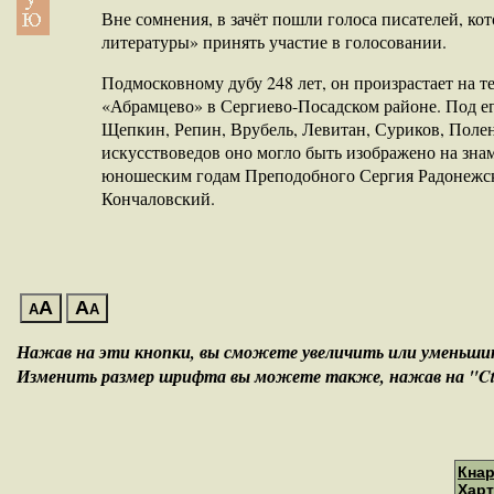
Вне сомнения, в зачёт пошли голоса писателей, к
литературы» принять участие в голосовании.
Подмосковному дубу 248 лет, он произрастает на 
«Абрамцево» в Сергиево-Посадском районе. Под ег
Щепкин, Репин, Врубель, Левитан, Суриков, Поле
искусствоведов оно могло быть изображено на зн
юношеским годам Преподобного Сергия Радонежско
Кончаловский.
A
A
A
A
Нажав на эти кнопки, вы сможете увеличить или уменьш
Изменить размер шрифта вы можете также, нажав на "Ctrl