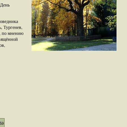
«День
поведника
, Тургенев,
, по мнению
свящённой
ов,