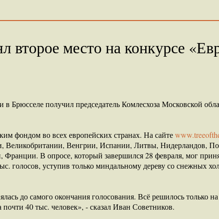
л второе место на конкурсе «Ев
и в Брюсселе получил председатель Комлесхоза Московской обл
ким фондом во всех европейских странах. На сайте
www.treeofthe
ии, Великобритании, Венгрии, Испании, Литвы, Нидерландов, П
 Франции. В опросе, который завершился 28 февраля, мог приня
с. голосов, уступив только миндальному дереву со снежных хо
нялась до самого окончания голосования. Всё решилось только н
а почти 40 тыс. человек», - сказал Иван Советников.