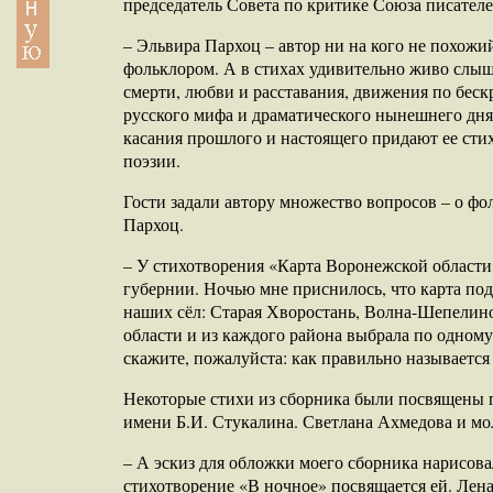
председатель Совета по критике Союза писател
– Эльвира Пархоц – автор ни на кого не похож
фольклором. А в стихах удивительно живо слыш
смерти, любви и расставания, движения по бес
русского мифа и драматического нынешнего дня
касания прошлого и настоящего придают ее стих
поэзии.
Гости задали автору множество вопросов – о фо
Пархоц.
– У стихотворения «Карта Воронежской области»
губернии. Ночью мне приснилось, что карта подн
наших сёл: Старая Хворостань, Волна-Шепелинов
области и из каждого района выбрала по одном
скажите, пожалуйста: как правильно называетс
Некоторые стихи из сборника были посвящены 
имени Б.И. Стукалина. Светлана Ахмедова и мо
– А эскиз для обложки моего сборника нарисова
стихотворение «В ночное» посвящается ей. Лена