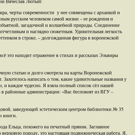
ции Вячеслав Лютый:
мира, черты современности у нее совмещены с архаикой и
нным русским человеком самой жизни – ее рождения и
еобъятной, загадочной и волшебной природы. Соединение
 отчетливым и наглядно сюжетным. Удивительная легкость
оттенком в строке, – долгожданная фигура в воронежской
всё это находит отражение в стихах и рассказах Эльвиры
аучную статью и долго смотрела на карты Воронежской
т. Захотелось написать о том, какие удивительные названия у
, и каждое чудесно. Я взяла полный список сёл нашей
ь в районные администрации: «Вас беспокоят из ВГУ –
довой, заведующей эстетическим центром библиотеки № 35
и книги.
рода Ельца, похожего на печатный пряник. Заглавное
 верховую породу, это настоящая подвижническая работа. Я,