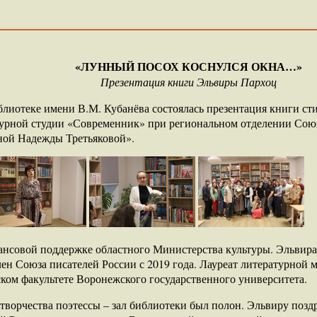
«ЛУННЫЙ ПОСОХ КОСНУЛСЯ ОКНА…»
Презентация книги Эльвиры Пархоц
лиотеке имени В.М. Кубанёва состоялась презентация книги с
урной студии «Современник» при региональном отделении Союза
иной Надежды Третьяковой».
ансовой поддержке областного Министерства культуры. Эльвира
Член Союза писателей России с 2019 года. Лауреат литературно
ком факультете Воронежского государственного университета.
 творчества поэтессы – зал библиотеки был полон. Эльвиру поз