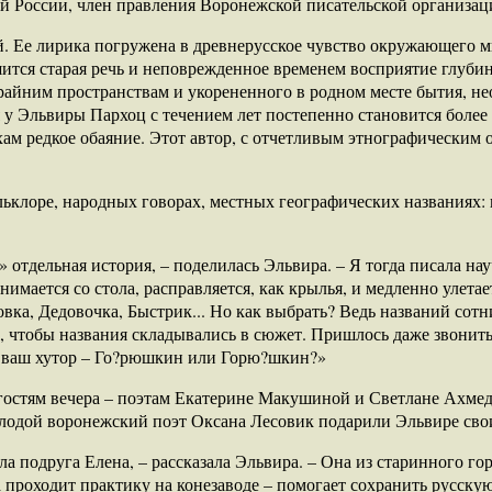
ей России, член правления Воронежской писательской организа
ий. Ее лирика погружена в древнерусское чувство окружающего 
ится старая речь и неповрежденное временем восприятие глуби
крайним пространствам и укорененного в родном месте бытия, н
 у Эльвиры Пархоц с течением лет постепенно становится более
ам редкое обаяние. Этот автор, с отчетливым этнографическим 
льклоре, народных говорах, местных географических названиях: 
 отдельная история, – поделилась Эльвира. – Я тогда писала н
имается со стола, расправляется, как крылья, и медленно улетае
ка, Дедовочка, Быстрик... Но как выбрать? Ведь названий сотни
у, чтобы названия складывались в сюжет. Пришлось даже звонит
я ваш хутор – Го?рюшкин или Горю?шкин?»
гостям вечера – поэтам Екатерине Макушиной и Светлане Ахме
лодой воронежский поэт Оксана Лесовик подарили Эльвире сво
ла подруга Елена, – рассказала Эльвира. – Она из старинного го
 проходит практику на конезаводе – помогает сохранить русскую